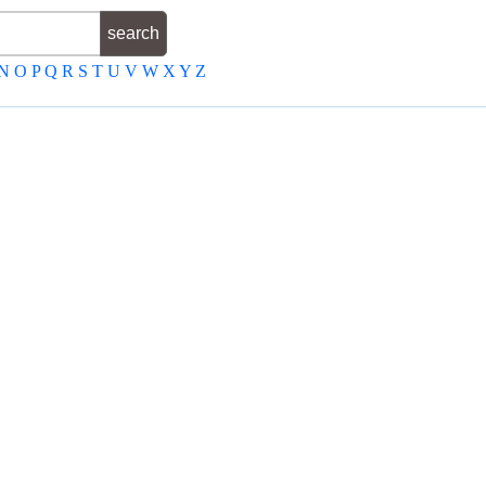
N
O
P
Q
R
S
T
U
V
W
X
Y
Z