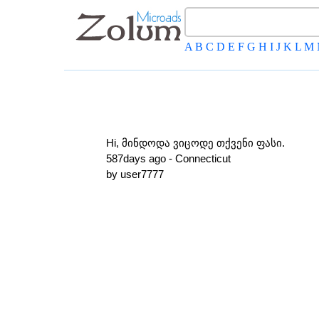
A
B
C
D
E
F
G
H
I
J
K
L
M
Hi, მინდოდა ვიცოდე თქვენი ფასი.
587days ago - Connecticut
by user7777